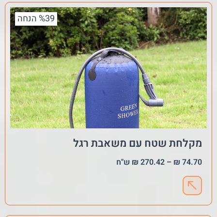
%39 הנחה
מקלחת שטח עם משאבת רגל
74.70
₪
–
270.42
₪
ש"ח