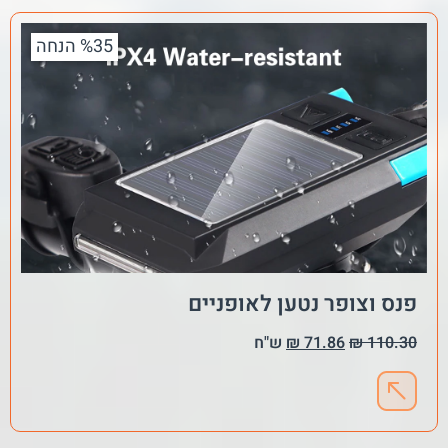
%35 הנחה
פנס וצופר נטען לאופניים
110.30
₪
71.86
₪
ש"ח