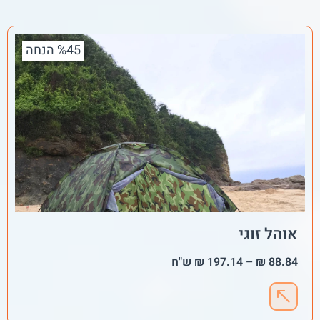
%45 הנחה
אוהל זוגי
88.84
₪
–
197.14
₪
ש"ח