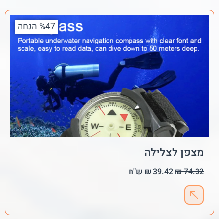
%47 הנחה
מצפן לצלילה
74.32
₪
39.42
₪
ש"ח