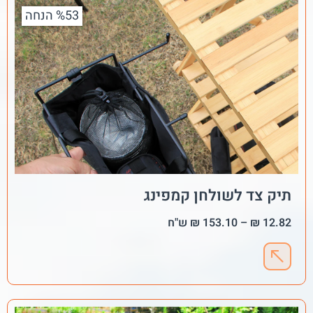
%53 הנחה
תיק צד לשולחן קמפינג
12.82
₪
–
153.10
₪
ש"ח