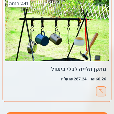
%41 הנחה
מתקן תלייה לכלי בישול
60.26
₪
–
267.24
₪
ש"ח