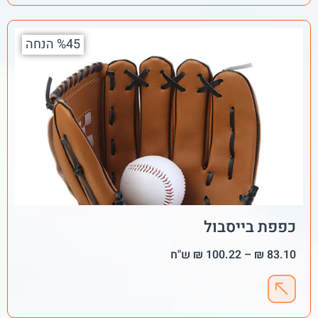
%45 הנחה
כפפת בייסבול
83.10
₪
–
100.22
₪
ש"ח